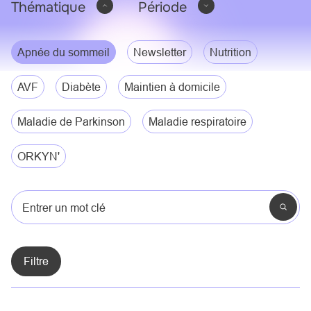
Thématique
Période
Thématique
Apnée du sommeil
Newsletter
Nutrition
AVF
Diabète
Maintien à domicile
Maladie de Parkinson
Maladie respiratoire
ORKYN'
Entrer un mot clé