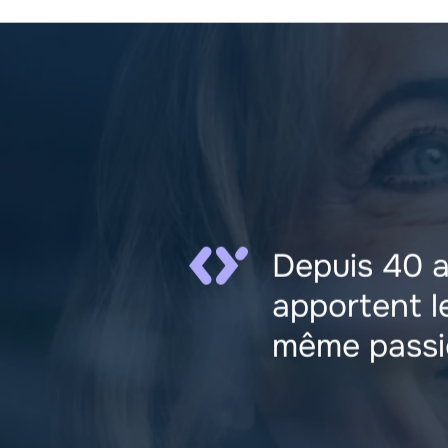
Depuis 40 
apportent l
même passio