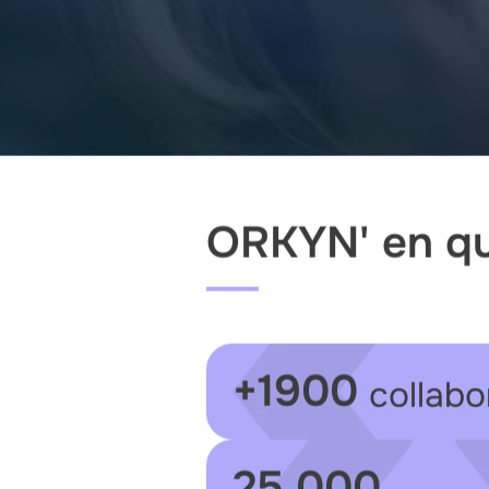
ORKYN' en que
+1900
collabo
25 000