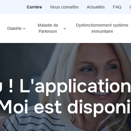
Carrière
Nous connaître
Actualités
FAQ
Maladie de
Dysfonctionnement système
Diabète
Parkinson
immunitaire
! L'applicatio
'expertise et 
ompagnement
z notre page c
oi est disponi
pour le sourire
lisé qui s’ada
de chacun