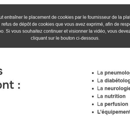
t entraîner le placement de cookies par le fournisseur de la pl
 refus de dépôt de cookies que vous avez exprimé, afin de resp
déo. Si vous souhaitez continuer et visionner la vidéo, vous dev
cliquant sur le bouton ci-dessous.
J'accepte - Lancer la vidéo
s
La
pneumolo
nt :
La
diabétolog
La
neurologi
La
nutrition
La
perfusion
L’équipement