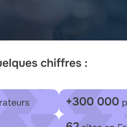
lques chiffres :
+300 000
rateurs
p
62