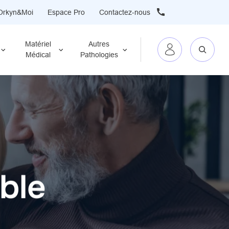
Orkyn&Moi
Espace Pro
Contactez-nous
Matériel
Autres
Médical
Pathologies
n
de
arrière !
ble
 des
pte au