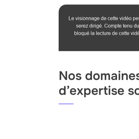
Le visionnage de cette vidéo peu
serez dirigé. Compte tenu du
bloqué la lecture de cette vi
Nos domaine
d’expertise so