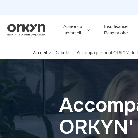
Aller
au
contenu
Apnée du
Insuffisance
principal
sommeil
Respiratoire
Accueil
Diabète
Accompagnement ORKYN' de l'a
Accomp
ORKYN' d