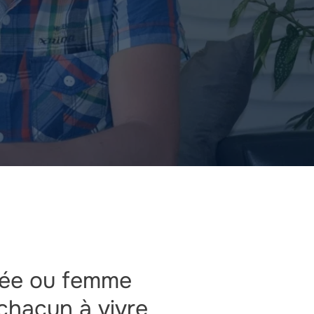
gée ou femme
 chacun à vivre