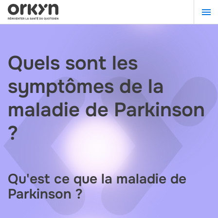
Aller
au
contenu
principal
Quels sont les
symptômes de la
maladie de Parkinson
?
Qu'est ce que la maladie de
Parkinson ?