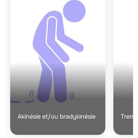
Akinésie et/ou bradykinésie
Tremb