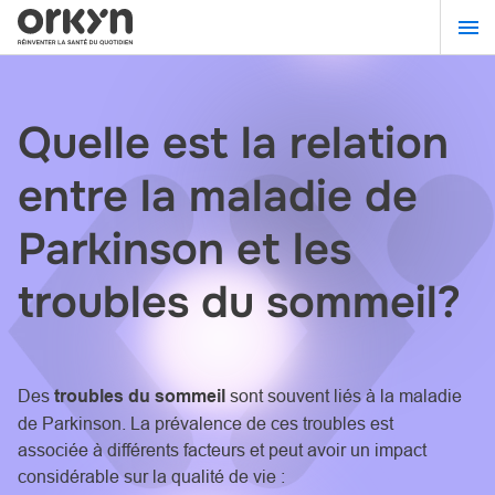
Aller
au
contenu
principal
Quelle est la relation
entre la maladie de
Parkinson et les
troubles du sommeil?
Des
troubles du sommeil
sont souvent liés à la
maladie
de Parkinson.
La prévalence de ces troubles est
associée à différents facteurs et peut avoir un impact
considérable sur la qualité de vie :