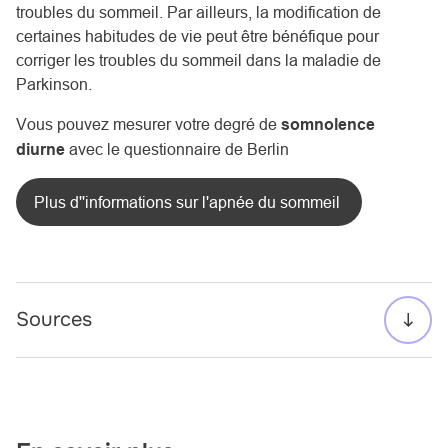
troubles du sommeil. Par ailleurs, la modification de
certaines habitudes de vie peut être bénéfique pour
corriger les troubles du sommeil dans la maladie de
Parkinson.
Vous pouvez mesurer votre degré de
somnolence
diurne
avec
le
questionnaire de Berlin
Plus d''informations sur l'apnée du sommeil
Sources
https://www.franceparkinson.fr/vivre-avec-la-
maladie/conseils-pratiques/sommeil/