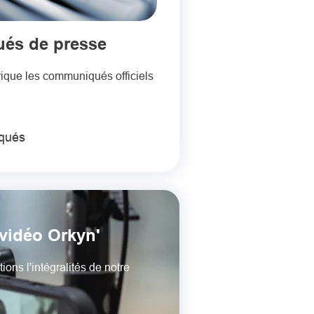
és de presse
rique les communiqués officiels
qués
vidéo Orkyn'
ons l'intégralités de notre