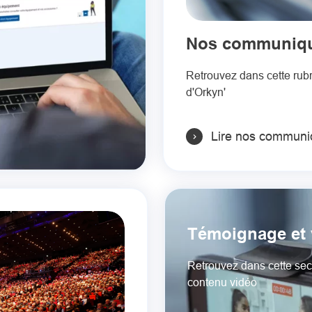
Nos communiqu
Retrouvez dans cette rub
d'Orkyn'
Lire nos communi
Témoignage et 
Retrouvez dans cette secti
contenu vidéo