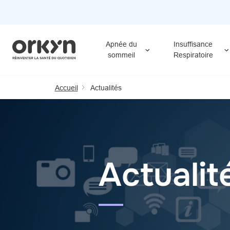
Aller
au
contenu
Apnée du
Insuffisance
principal
sommeil
Respiratoire
Accueil
Actualités
Actualit